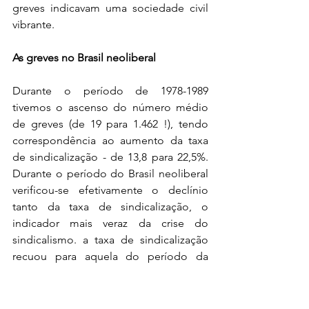
greves indicavam uma sociedade civil 
vibrante.
As greves no Brasil neoliberal
Durante o período de 1978-1989 
tivemos o ascenso do número médio 
de greves (de 19 para 1.462 !), tendo 
correspondência ao aumento da taxa 
de sindicalização - de 13,8 para 22,5%. 
Durante o período do Brasil neoliberal 
verificou-se efetivamente o declínio 
tanto da taxa de sindicalização, o 
indicador mais veraz da crise do 
sindicalismo. a taxa de sindicalização 
recuou para aquela do período da 
ditadura civil-militar (13,3% no período 
2014/2019). Entretanto a oscilação do 
número médio de greves exigisse uma 