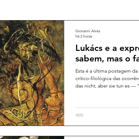
Giovanni Alves
há 2 horas
Lukács e a exp
sabem, mas o f
Esta é a última postagem da 
crítico-filológica das ocorrê
das nicht, aber sie tun es —
fazem” — nos escritos ontol
Depois de examinarmos sua
Ontologia do Ser Social, vol
conclusiva, aos Prolegômen
Ser Social, último grande tex
redigido em 1970. Como sali
nosso propós