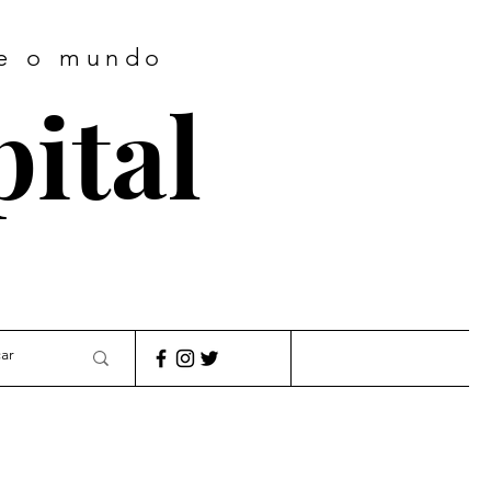
te o mundo
pital