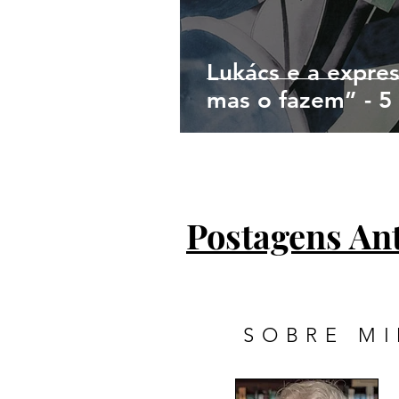
Lukács e a expre
mas o fazem” - 5
Postagens An
SOBRE M