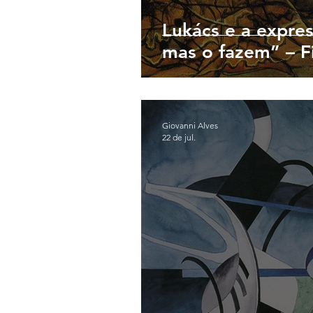
Lukács e a expre
mas o fazem” – F
Giovanni Alves
22 de jul.