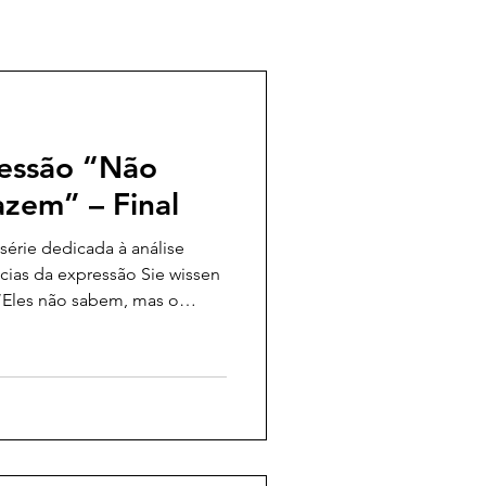
ressão “Não
azem” – Final
série dedicada à análise
ncias da expressão Sie wissen
 “Eles não sabem, mas o
ógicos de György Lukács.
 presença em Para uma
tamo-nos, nesta etapa
os para uma Ontologia do
to filosófico do autor,
entamos desde o início,