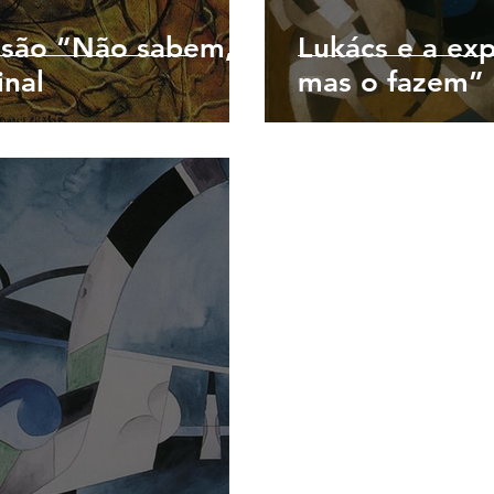
ssão “Não sabem,
Lukács e a ex
inal
mas o fazem” 