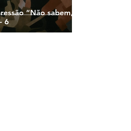
pressão “Não sabem,
- 6