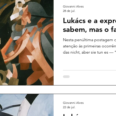
Giovanni Alves
28 de jul.
Lukács e a exp
sabem, mas o f
Nesta penúltima postagem da
atenção às primeiras ocorrên
das nicht, aber sie tun es —
fazem” — presentes nos Pr
Ontologia do Ser Social, últi
Lukács, redigido em 1970, no
publicado postumamente em 
meio do exame dessa formu
compreender como o filósofo
elementos fundam
Giovanni Alves
22 de jul.