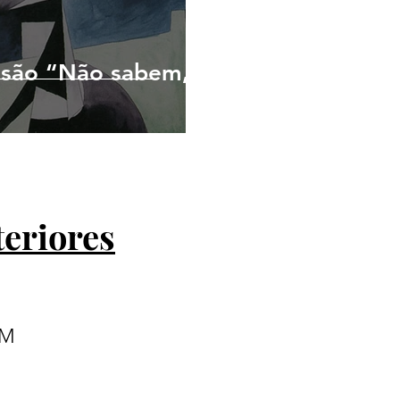
ssão “Não sabem,
teriores
IM