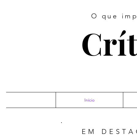
O que imp
Crít
Início
EM DEST