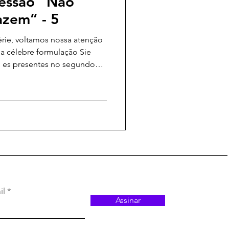
ressão “Não
azem” - 5
rie, voltamos nossa atenção
da célebre formulação Sie
un es presentes no segundo
Social, de György Lukács. O
mo: examinar
essas passagens,
ual Lukács reinterpreta e
a — até convertê-la em uma
o para a elaboração de sua
il
Assinar