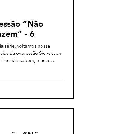
ressão “Não
azem” - 6
 série, voltamos nossa
cias da expressão Sie wissen
 “Eles não sabem, mas o
olegômenos para uma
mo texto filosófico de
s meses finais de sua vida, e
1984. Nosso objetivo é, por
lação em Lukács,
 marxista húngaro articula