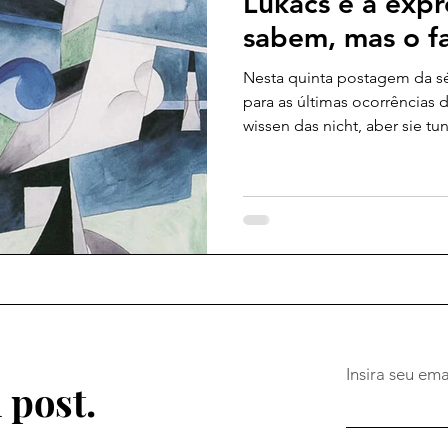
Lukács e a exp
sabem, mas o f
Nesta quinta postagem da sé
para as últimas ocorrências 
wissen das nicht, aber sie t
volume da Ontologia do Ser 
propósito permanece o mes
cuidadosamente cada uma d
acompanhando o modo pelo q
desloca a sentença marxian
categoria de alcance decisiv
ontologia da práxis e
Insira seu ema
post.