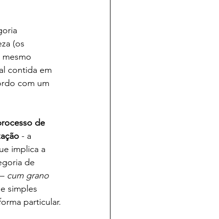
oria 
za (os 
ao mesmo 
ial contida em 
cordo com um 
processo de 
zação 
- a 
ue implica a 
egoria de 
– 
cum grano 
e simples 
orma particular.