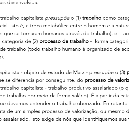
ais desenvolvida.
trabalho capitalista 
pressupõe
 o (1) 
trabalho
 como categ
cial, isto é, a troca metabólica entre o homem e a nature
s que se tornaram humanos através do trabalho); e  - 
categoria de (2) 
processo de trabalho
 -  forma categor
a de trabalho (todo trabalho humano é organizado de a
). 
apitalista - objeto de estudo de Marx - pressupõe o (3) 
e se diferencia por conseguinte, do 
processo de valori
rabalho capitalista - trabalho produtivo assalariado (o q
de trabalho por meio da forma-salário). É a partir da cat
 que devemos entender o trabalho uberizado. Entretanto 
rata de um simples processo de valorização, ou mesmo d
o assalariado. Isto exige de nós que identifiquemos sua f