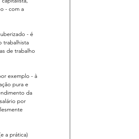
apitalista, 
o - com a 
uberizado - é 
 trabalhista 
as de trabalho 
por exemplo - à 
ação pura e 
endimento da 
alário por 
plesmente 
 a prática) 