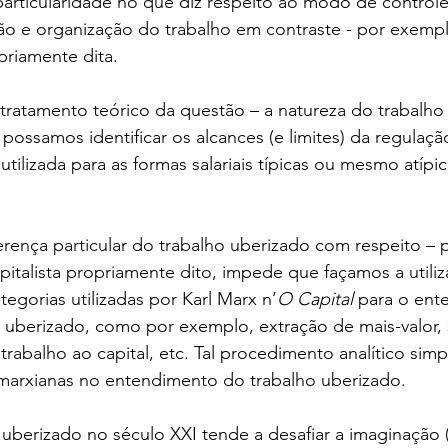
particularidade no que diz respeito ao modo de controle c
o e organização do trabalho em contraste - por exempl
priamente dita. 
 tratamento teórico da questão – a natureza do trabalho 
possamos identificar os alcances (e limites) da regulação
tilizada para as formas salariais típicas ou mesmo atípic
ferença particular do trabalho uberizado com respeito – 
pitalista propriamente dito, impede que façamos a utiliz
egorias utilizadas por Karl Marx n’
O Capital
 para o ent
 uberizado, como por exemplo, extração de mais-valor, s
rabalho ao capital, etc. Tal procedimento analítico sim
 marxianas no entendimento do trabalho uberizado. 
 uberizado no século XXI tende a desafiar a imaginação (e