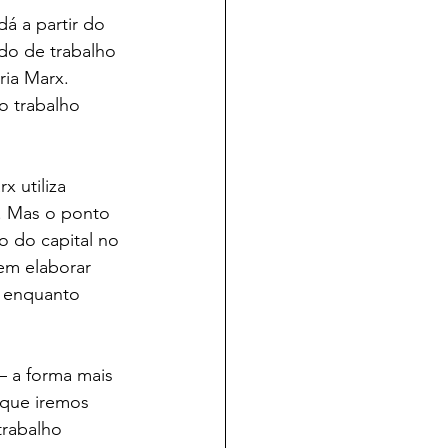
á a partir do 
do de trabalho 
ia Marx. 
o trabalho 
x utiliza 
a. Mas o ponto 
o do capital no 
em elaborar 
a enquanto 
– a forma mais 
 que iremos 
trabalho 