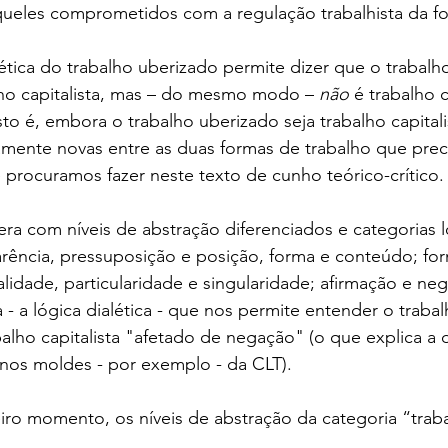
aqueles comprometidos com a regulação trabalhista da for
ética do trabalho uberizado permite dizer que o trabalh
ho capitalista, mas – do mesmo modo – 
não
 é trabalho c
sto é, embora o trabalho uberizado seja trabalho capitali
vamente novas entre as duas formas de trabalho que prec
e procuramos fazer neste texto de cunho teórico-crítico.
era com níveis de abstração diferenciados e categorias ló
rência, pressuposição e posição, forma e conteúdo; for
salidade, particularidade e singularidade; afirmação e ne
la - a lógica dialética - que nos permite entender o traba
ho capitalista "afetado de negação" (o que explica a d
o nos moldes - por exemplo - da CLT). 
ro momento, os níveis de abstração da categoria “traba