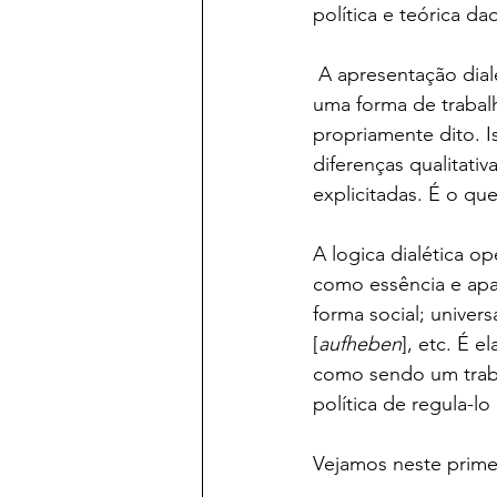
política e teórica d
 A apresentação dial
uma forma de trabal
propriamente dito. I
diferenças qualitati
explicitadas. É o qu
A logica dialética op
como essência e apa
forma social; univer
[
aufheben
], etc. É e
como sendo um trabal
política de regula-l
Vejamos neste primei