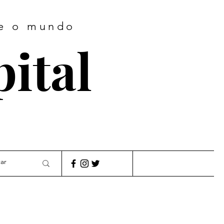
te o mundo
pital