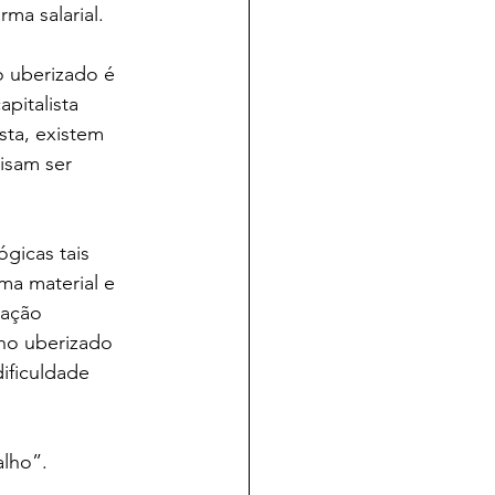
ma salarial.
o uberizado é 
apitalista 
sta, existem 
isam ser 
gicas tais 
ma material e 
gação 
lho uberizado 
ificuldade 
lho”. 