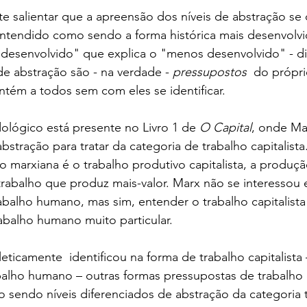
e salientar que a apreensão dos níveis de abstração se d
 entendido como sendo a forma histórica mais desenvolvi
desenvolvido" que explica o "menos desenvolvido" - dir
 de abstração são - na verdade - 
pressupostos
  do própri
ontém a todos sem com eles se identificar.
ológico está presente no Livro 1 de
 O Capital
, onde Mar
abstração para tratar da categoria de trabalho capitalist
ão marxiana é o trabalho produtivo capitalista, a produçã
trabalho que produz mais-valor. Marx não se interessou 
abalho humano, mas sim, entender o trabalho capitalist
rabalho humano muito particular. 
eticamente  identificou na forma de trabalho capitalista 
balho humano – outras formas pressupostas de trabalho
 sendo níveis diferenciados de abstração da categoria 