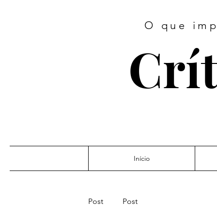
O que imp
Crít
Início
Post
Post