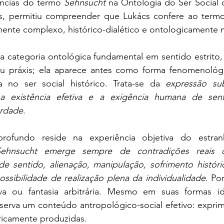
ências do termo 
Sehnsucht 
na Ontologia do Ser Social 
es, permitiu compreender que Lukács confere ao term
mente complexo, histórico-dialético e ontologicamente
 categoria ontológica fundamental em sentido estrito,
u práxis; ela aparece antes como forma fenomenológic
ta no ser social histórico. Trata-se da 
expressão su
 a existência efetiva e a exigência humana de sen
erdade
.
rofundo reside na experiência objetiva do estra
ehnsucht emerge sempre de contradições reais da
e sentido, alienação, manipulação, sofrimento históric
ssibilidade de realização plena da individualidade
. Por
iva ou fantasia arbitrária. Mesmo em suas formas id
serva um conteúdo antropológico-social efetivo: exprim
ricamente produzidas.