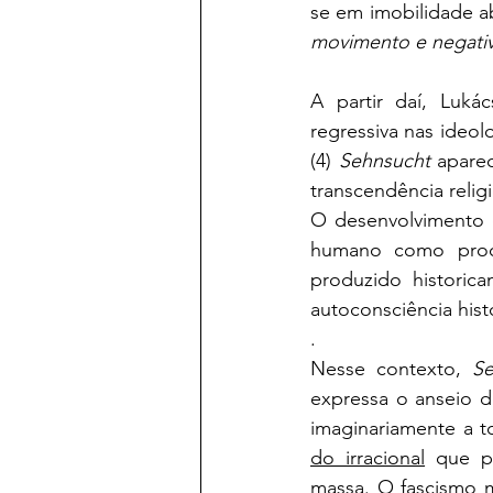
se em imobilidade a
movimento e negati
A partir daí, Luká
regressiva nas ideol
(4) 
Sehnsucht
 apare
transcendência religi
O desenvolvimento 
humano como proc
produzido historic
autoconsciência histó
.
Nesse contexto, 
Se
expressa o anseio d
imaginariamente a to
do irracional
 que pr
massa. O fascismo m