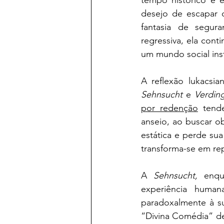
desejo de escapar d
fantasia de segur
regressiva, ela cont
um mundo social ins
Sehnsucht
 e 
Verdin
por redenção
 tende
anseio, ao buscar ob
estática e perde sua
transforma-se em re
A 
Sehnsucht,
 enqu
experiência human
paradoxalmente à sup
“Divina Comédia” de