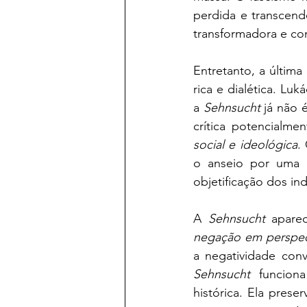
perdida e transcendê
transformadora e co
Entretanto, a última
rica e dialética. Luk
a 
Sehnsucht
 já não 
crítica potencialme
social e ideológica
.
o anseio por uma f
objetificação dos ind
A 
Sehnsucht
 aparec
negação em perspect
Sehnsucht 
funcion
histórica. Ela pres