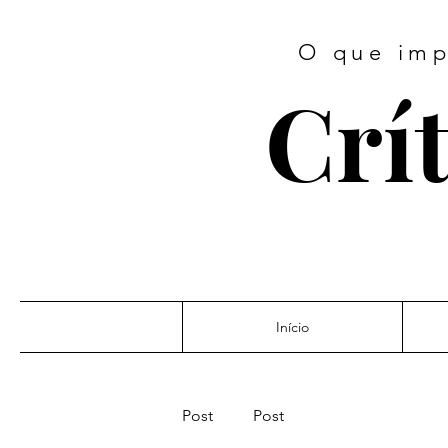
O que imp
Crít
Início
Post
Post