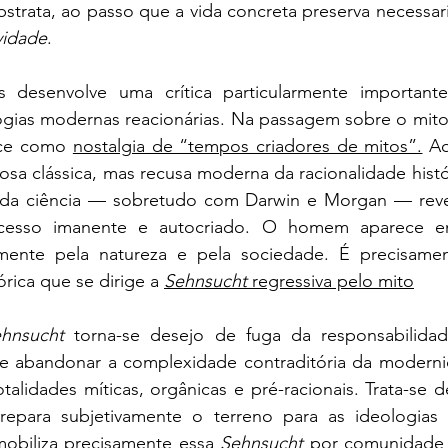
bstrata, ao passo que a vida concreta preserva necessa
vidade
.
cs desenvolve uma crítica particularmente important
ogias modernas reacionárias. Na passagem sobre o mito 
ce como 
nostalgia de “tempos criadores de mitos”.
 Aq
osa clássica, mas recusa moderna da racionalidade históri
da ciência — sobretudo com Darwin e Morgan — revel
esso imanente e autocriado. O homem aparece en
amente pela natureza e pela sociedade. É precisame
rica que se dirige a 
Sehnsucht
 regressiva pelo mito
hnsucht 
torna-se desejo de fuga da responsabilidade 
e abandonar a complexidade contraditória da modernid
talidades míticas, orgânicas e pré-racionais. Trata-se 
epara subjetivamente o terreno para as ideologias r
obiliza precisamente essa 
Sehnsucht
 por comunidade m