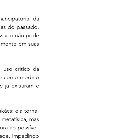
Ao mesmo tempo, Lukács insiste no caráter dialético dessa forma emancipatória da 
cas do passado, 
ssado não pode 
camente em suas 
 uso crítico da 
ão como modelo 
 já existiram e 
kács: ela torna-
metafísica, mas 
ura ao possível. 
dade, impedindo 