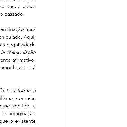
e para a práxis 
do passado.
terminação mais 
anipulada
. Aqui, 
as negatividade 
a manipulação 
to afirmativo: 
anipulação e à 
la transforma a 
ilismo; com ela, 
a negatividade converte-se em possibilidade de práxis transformadora. Nesse sentido, a 
 e imaginação 
 que 
o existente 