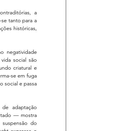
Entretanto, precisamente por surgir no interior de formações sociais contraditórias, a 
 possui um caráter profundamente ambivalente. Ela pode orientar-se tanto para a 
ões históricas, 
o negatividade 
vida social são 
do criatural e 
orma-se em fuga 
 social e passa 
 de adaptação 
tado — mostra 
 suspensão do 
cht
 expressa o 