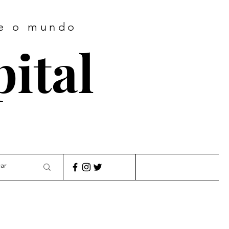
te o mundo
pital