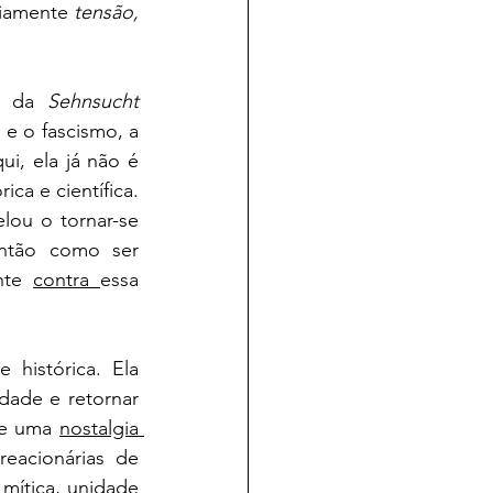
riamente 
tensão, 
e da 
Sehnsucht 
e o fascismo, a 
ui, ela já não é 
ca e científica. 
ou o tornar-se 
tão como ser 
nte 
contra 
essa 
histórica. Ela 
ade e retornar 
de uma 
nostalgia 
eacionárias de 
ítica, unidade 