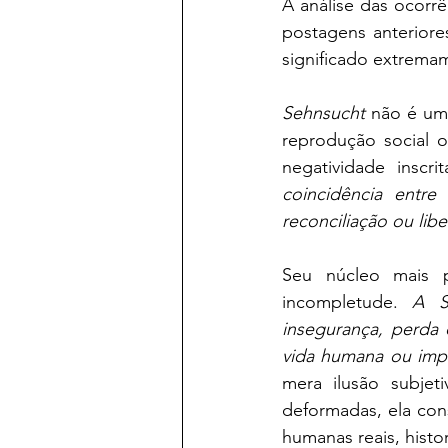
A análise das ocorr
postagens anterior
significado extrema
Sehnsucht 
não é uma
reprodução social o
negatividade inscri
coincidência entre
reconciliação ou lib
Seu núcleo mais p
incompletude. 
A S
insegurança, perda d
vida humana ou impo
mera ilusão subjet
deformadas, ela con
humanas reais, histo