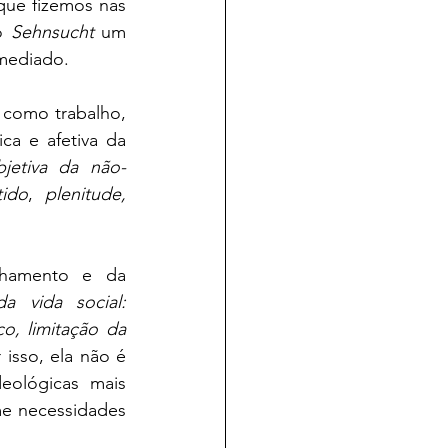
que fizemos nas 
o 
Sehnsucht 
um 
 mediado.
 como trabalho, 
a e afetiva da 
bjetiva da não-
tido
, 
plenitude, 
nhamento e da 
 vida social: 
o, limitação da 
 isso, ela não é 
eológicas mais 
e necessidades 