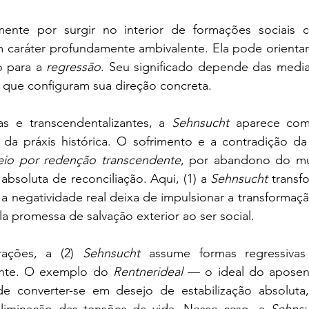
 para a 
regressão
. Seu significado depende das mediaç
s que configuram sua direção concreta.
as e transcendentalizantes, a 
Sehnsucht
 aparece com
 da práxis histórica. O sofrimento e a contradição da 
eio por redenção transcendente
, por abandono do mun
absoluta de reconciliação. Aqui, (1) a 
Sehnsucht
 transf
a negatividade real deixa de impulsionar a transformação
la promessa de salvação exterior ao ser social.
rações, a (2) 
Sehnsucht
 assume formas regressivas
ente. O exemplo do 
Rentnerideal
 — o ideal do aposen
 converter-se em desejo de estabilização absoluta,
liminação das tensões da vida. Nesse caso, a 
Sehnsu