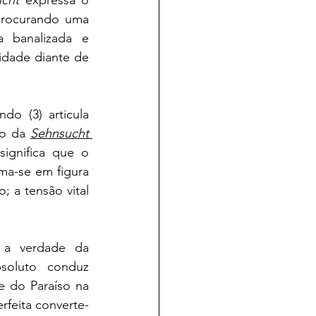
procurando uma 
 banalizada e 
idade diante de 
A reflexão lukacsiana alcança uma profundidade ontológica decisiva quando (3) articula 
ão da 
Sehnsucht
significa que o 
ma-se em figura 
 a tensão vital 
 a verdade da 
soluto conduz 
e do Paraíso na 
rfeita converte-