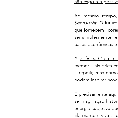
não esgota o possíve
Sehnsucht.
 O futuro
que fornecem “cores
ser simplesmente re
bases econômicas e 
A 
Sehnsucht 
emanci
memória histórica c
a repetir, mas como
podem inspirar novas
É precisamente aqui
se 
imaginação histór
energia subjetiva que
Ela mantém viva 
a t