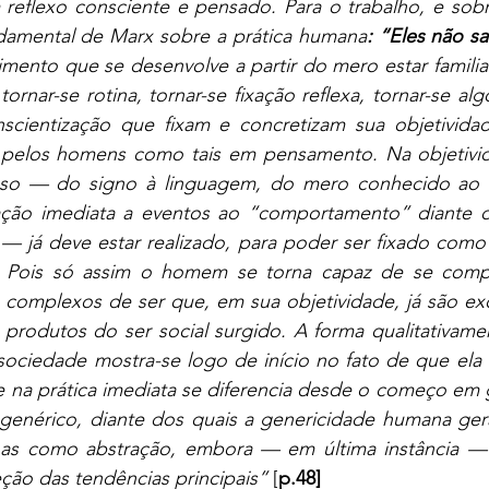
reflexo consciente e pensado. Para o trabalho, e sobre
ndamental de Marx sobre a prática humana
: “Eles não s
mento que se desenvolve a partir do mero estar familia
tornar-se rotina, tornar-se fixação reflexa, tornar-se al
cientização que fixam e concretizam sua objetividad
 pelos homens como tais em pensamento. Na objetivida
sso — do signo à linguagem, do mero conhecido ao 
ação imediata a eventos ao “comportamento” diante 
 — já deve estar realizado, para poder ser fixado como
o. Pois só assim o homem se torna capaz de se comp
complexos de ser que, em sua objetividade, já são exc
rodutos do ser social surgido. A forma qualitativamen
ociedade mostra-se logo de início no fato de que ela é p
 na prática imediata se diferencia desde o começo em g
genérico, diante dos quais a genericidade humana geral
as como abstração, embora — em última instância — s
ção das tendências principais”
 [
p.48]