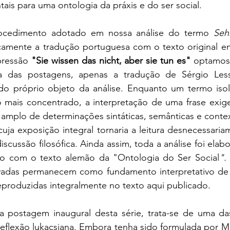
ais para uma ontologia da práxis e do ser social.
rocedimento adotado em nossa análise do termo 
Seh
camente a tradução portuguesa com o texto original em
pressão 
"Sie wissen das nicht, aber sie tun es"
 optamos 
a das postagens, apenas a tradução de Sérgio Less
do próprio objeto da análise. Enquanto um termo iso
co mais concentrado, a interpretação de uma frase exig
amplo de determinações sintáticas, semânticas e contex
cuja exposição integral tornaria a leitura desnecessaria
iscussão filosófica. Ainda assim, toda a análise foi elabo
co com o texto alemão da "Ontologia do Ser Social
".
rivadas permanecem como fundamento interpretativo de n
produzidas integralmente no texto aqui publicado.
postagem inaugural desta série, trata-se de uma das
reflexão lukacsiana. Embora tenha sido formulada por M