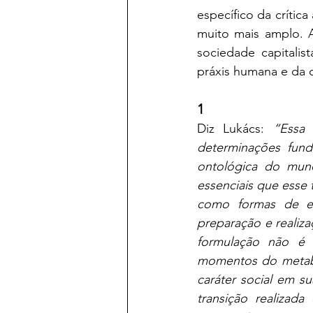
específico da crític
muito mais amplo. A
sociedade capitalis
práxis humana e da c
1
Diz Lukács: 
“Essa 
determinações fund
ontológica do mun
essenciais que esse 
como formas de ex
preparação e realiza
formulação não é 
momentos do metabo
caráter social em su
transição realiza