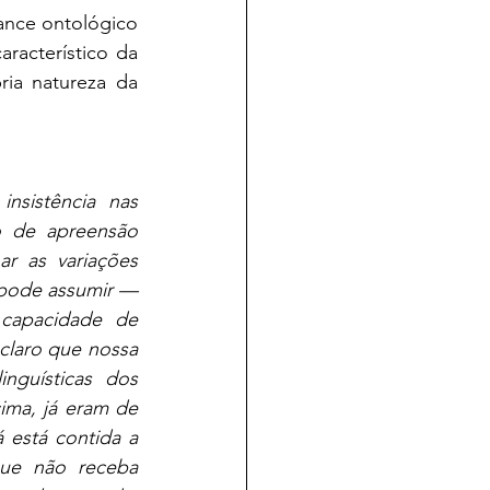
ance ontológico 
acterístico da 
ia natureza da 
sistência nas 
o de apreensão 
 as variações 
 pode assumir — 
capacidade de 
claro que nossa 
guísticas dos 
ma, já eram de 
 está contida a 
ue não receba 