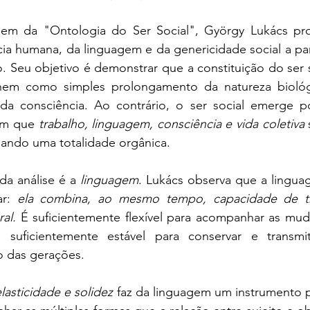
em da "Ontologia do Ser Social", György Lukács proc
a humana, da linguagem e da genericidade social a part
. Seu objetivo é demonstrar que a constituição do ser 
nem como simples prolongamento da natureza bioló
 da consciência. Ao contrário, o ser social emerge 
em que 
trabalho, linguagem, consciência e vida coletiva
ando uma totalidade orgânica.
a análise é a 
linguagem
. Lukács observa que a lingua
ar: 
ela combina, ao mesmo tempo, capacidade de tr
al.
 É suficientemente flexível para acompanhar as muda
suficientemente estável para conservar e transmiti
 das gerações.
elasticidade e solidez
 faz da linguagem um instrumento pr