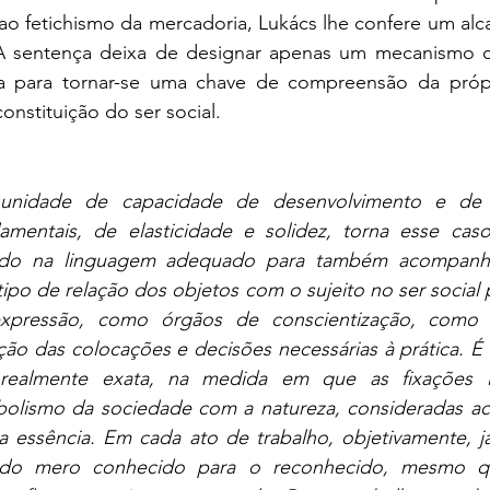
a ao fetichismo da mercadoria, Lukács lhe confere um alc
 sentença deixa de designar apenas um mecanismo car
ta para tornar-se uma chave de compreensão da própr
onstituição do ser social.
unidade de capacidade de desenvolvimento e de in
amentais, de elasticidade e solidez, torna esse cas
do na linguagem adequado para também acompanhar
tipo de relação dos objetos com o sujeito no ser social
pressão, como órgãos de conscientização, como 
ção das colocações e decisões necessárias à prática. É 
realmente exata, na medida em que as fixações lin
lismo da sociedade com a natureza, consideradas aci
a essência. Em cada ato de trabalho, objetivamente, já
da do mero conhecido para o reconhecido, mesmo q