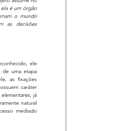
bjeto assume no 
ela é um órgão 
ornam o mundo 
m as decisões 
onhecido, ele 
a de uma etapa 
e, as fixações 
ossuem caráter 
 elementares
, já 
ramente natural 
cesso mediado 