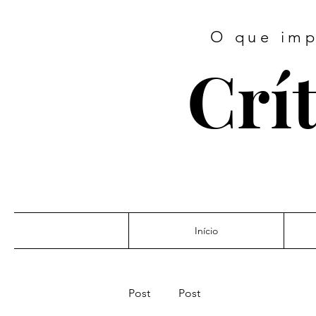
O que imp
Crít
Início
Post
Post