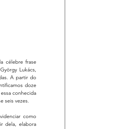
Nesta segunda postagem da série, analisamos as primeiras ocorrências da célebre frase 
György Lukács, 
s. A partir do 
tificamos doze 
essa conhecida 
e seis vezes. 
idenciar como 
 dela, elabora 