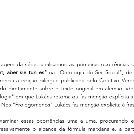
t, aber sie tun es"
 na "Ontologia do Ser Social", de 
ncia a edição bilíngue publicada pelo Coletivo Vereda
ado diretamente sobre o texto original em alemão, iden
ogia" em que Lukács retoma ou faz menção explícita a 
. Nos "Prolegomenos"
Lukács faz menção explicita à fras
xaminar essas ocorrências uma a uma, procurando ev
essivamente o alcance da fórmula marxiana e, a partir