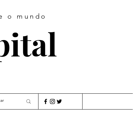
te o mundo
pital