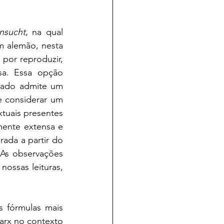
nsucht
, na qual 
 alemão, nesta 
por reproduzir, 
a. Essa opção 
lado admite um 
e considerar um 
tuais presentes 
mente extensa e 
rada a partir do 
 As observações 
ossas leituras, 
 fórmulas mais 
arx no contexto 