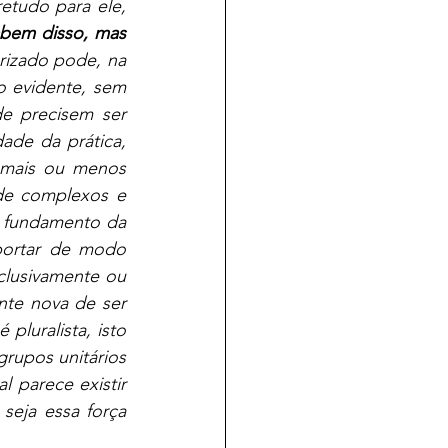
tudo para ele, 
abem disso, mas 
rizado pode, na 
go evidente, sem 
e precisem ser 
de da prática, 
mais ou menos 
de complexos e 
 fundamento da 
ortar de modo 
lusivamente ou 
te nova de ser 
luralista, isto 
rupos unitários 
 parece existir 
eja essa força 