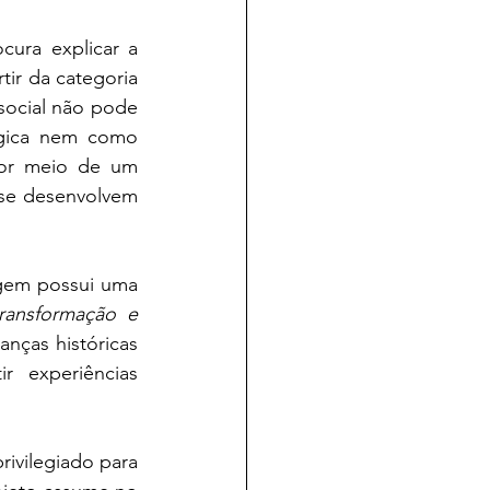
ura explicar a 
ir da categoria 
social não pode 
gica nem como 
por meio de um 
 se desenvolvem 
gem possui uma 
ansformação e 
nças históricas 
r experiências 
ivilegiado para 