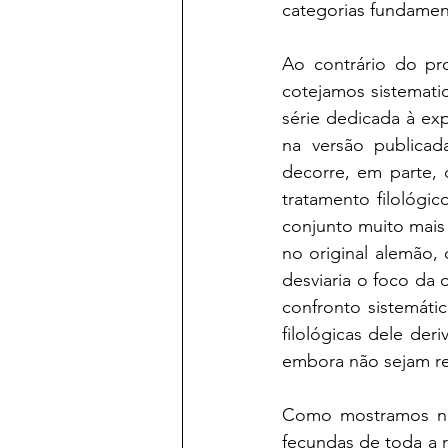
categorias fundament
Ao contrário do p
cotejamos sistemati
série dedicada à ex
na versão publicad
decorre, em parte, 
tratamento filológi
conjunto muito mais 
no original alemão, 
desviaria o foco da d
confronto sistemáti
filológicas dele de
embora não sejam re
Como mostramos na 
fecundas de toda a 