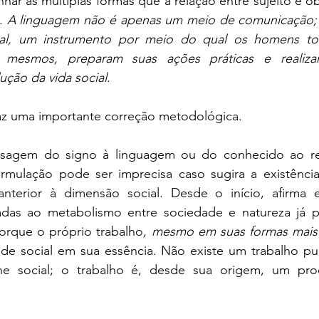
ar as múltiplas formas que a relação entre sujeito e o
. 
A linguagem não é apenas um meio de comunicação; 
cial, um instrumento por meio do qual os homens t
i mesmos, preparam suas ações práticas e realiza
ução da vida social
.
faz uma importante correção metodológica.
sagem do signo à linguagem ou do conhecido ao rec
rmulação pode ser imprecisa caso sugira a existênci
nterior à dimensão social. Desde o início, afirma el
onadas ao metabolismo entre sociedade e natureza já p
porque o próprio trabalho
, mesmo em suas formas mais
dade social em sua essência. Não existe um trabalho pu
ne social; o trabalho é, desde sua origem, um pro