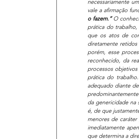
necessariamente um 
vale a afirmação fu
o fazem.”
 O conheci
prática do trabalho, 
que os atos de cons
diretamente retidos
porém, esse proce
reconhecido, da re
processos objetivos
prática do trabalh
adequado diante de 
predominantemente p
da genericidade na s
é, de que justamente
menores de caráter 
imediatamente apen
que determina a dire